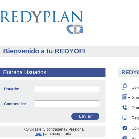
Bienvenido a tu RED
Y
OFI
Entrada Usuarios
RED
Y
Cons
Usuario:
Gen
Contraseña:
Otor
Enviar
Regi
Cons
¿Olvidaste tu contraseña? Presiona
aquí
para recuperarla.
Visu